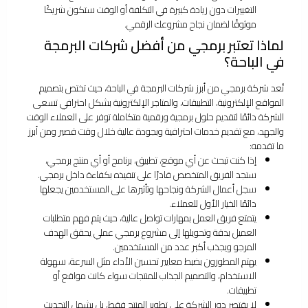
التغييرات دون زيادة كبيرة في التكلفة أو الوقت ستكون شريكًا
موثوقًا لضمان نجاح مشروعك الرقمي.
لماذا تعتبر برمجي من أفضل شركات البرمجة
في الباحة؟
تُعد شركة برمجي من أبرز شركات البرمجة في الباحة، حيث تختص بتصميم
المواقع الإلكترونية، التطبيقات، والمتاجر الإلكترونية بشكل احترافي تسعى
الشركة دائمًا لتقديم حلول برمجية ورقمية متكاملة توفر على العملاء الوقت
والجهد، مع تقديم خدمات احترافية وبجودة عالية خلال وقت قصير ومن أبرز
ما تقدمه:
إذا كنت تبحث عن أي موقع، تطبيق، برنامج أو أي منتج برمجي،
ستجد الفريق المتخصص قادرًا على تنفيذه بكفاءة داخل برمجي.
سجل أعمال الشركة ونجاحها وتأثيرها على المستخدمين يجعلها
دائمًا الخيار الأول للعملاء.
يتمتع فريق العمل بمهارات تواصل عالية، حيث يتم فهم متطلبات
العميل بدقة وتحويلها إلى مشروع برمجي عملي يحقق الهدف
المرجو ويجذب أكبر عدد من المستخدمين.
يهتم المطورون بضبط معايير تحسين الأداء مثل السرعة، سهولة
الاستخدام، والتصميم الجذاب للمنتجات سواء كانت مواقع أو
تطبيقات.
لا يقتصر دور الشركة على تطوير المنتج فقط، بل يشمل التحديث