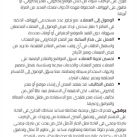
قوي على الإنترنت، سواء من خلال موقع إلكتروني، متجر إلكتروني، أو
تطبيق على الهواتف المحمولة فهذه الأدوات تمنحك العديد من المزايا،
أبرزها:
الوصول إلى العملاء
: مع تجاوز عدد مستخدمي الهواتف الذكية
في العالم 5 مليار شخص، تزداد فرص الوصول إلى العملاء المحتملين
بسهولة، دون التقيد بالموقع الجغرافي أو أوقات محددة.
العمل على مدار الساعة
: يتيح المتجر الإلكتروني بيع المنتجات
واستقبال الطلبات في أي وقت، بعكس المتاجر التقليدية، ما يزيد من
فرص المبيعات ويعزز الأرباح.
تحسين تجربة العملاء
: تسهل المواقع والمتاجر الرقمية على
العملاء تصفح المنتجات والخدمات بسرعة وسلاسة، بفضل تصميم
واجهات استخدام بسيطة ومنظمة، مما يسهّل الوصول إلى الأقسام
المختلفة ويحفز عمليات الشراء.
خفض التكاليف
: قد يعتقد البعض أن إنشاء موقع أو متجر
إلكتروني مكلف، لكن الحقيقة أن الاستثمار فيه غالبًا أقل من
تكاليف إنشاء متجر تقليدي، مع الاستفادة من تقليل نفقات العمالة
والمرافق وغيرها.
برمجي
تقدم لك حلول برمجية متكاملة تساعد نشاطك التجاري في الباحة
على الانتشار الرقمي وتحقيق أقصى استفادة من وجودك على الإنترنت.
شركة برمجي في الباحة تمثل الخيار الأمثل لكل من يبحث عن شريك برمجي
موثوق يقدم حلولاً متكاملة ومتطورة، تساعد على تطوير الأعمال وتحقيق
الأهداف بكفاءة عالية مع التزامها بالجودة والابتكار، تضمن الشركة