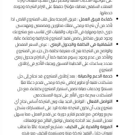
على مواجهة التحديات التقنية وتقديم حلول مبتكرة تقييمات وآراء
العملاء السابقين تعطيك مؤشرًا حقيقيًا على التزام الشركة وجودة
خدماتها.
كفاءة فريق العمل
: فريق البرمجة يمثل قلب المشروع النابض، لذا
تأكد من أن شركة برمجي تمتلك مطورين ومصممين ومهندسين
ذوي خبرة ومهارة في الأدوات والتقنيات التي تتناسب مع مشروعك
وجود فريق متكامل يضمن تنفيذ المشروع باحترافية وكفاءة عالية.
الشفافية في التكلفة والجدول الزمني
: عرض السعر المفصل
والواضح من الشركة يتيح لك معرفة تكلفة كل جزء من المشروع
والتأكد من عدم وجود رسوم مخفية كما أن الالتزام بجدول زمني
محدد يساعدك على التخطيط المسبق ويجنبك التأخير في إطلاق
المشروع.
خدمة الدعم والصيانة
: بعد إطلاق المشروع، قد تحتاج إلى حل
مشكلات تقنية أو تطوير إضافي شركة برمجي تقدم دعمًا فنيًا
مستمرًا وخدمات صيانة تضمن استمرار المشروع بكفاءة، مع حل
المشكلات بسرعة دون التأثير على تجربة المستخدمين.
التواصل الفعال
: التواصل الجيد بينك وبين الشركة أساس نجاح أي
مشروع يجب أن تكون الشركة متاحة للرد على استفساراتك بشكل
سريع وواضح، مع تقديم تقارير دورية عن تقدم العمل، مما يسهل
تعديل المسار عند الحاجة وضمان توافق النتائج مع توقعاتك.
المرونة والقدرة على التكيف
: مشاريع البرمجة غالبًا ما تتطلب
تغييرات خلال التنفيذ شركة مرنة ومستعدة للتكيف مع هذه