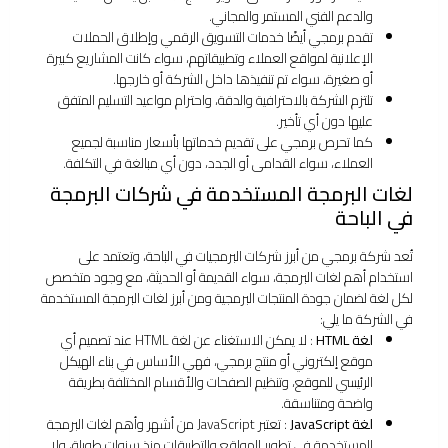
والدعم الفني المستمر والمجاني.
تقدم برمجي أيضًا خدمات التسويق الرقمي وإطلاق الحملات
الإعلانية لمواقع العملاء وتطبيقاتهم، سواء كانت المشاريع كبيرة
أو صغيرة، سواء تم تنفيذها داخل الشركة أو خارجها.
تلتزم الشركة بالاحترافية والدقة، واحترام مواعيد التسليم المتفق
عليها دون أي تأخير.
كما تحرص برمجي على تقديم خدماتها بأسعار مناسبة لجميع
العملاء، سواء القدامى أو الجدد، دون أي مبالغة في التكلفة.
لغات البرمجة المستخدمة في شركات البرمجة
في الباحة
تُعد شركة برمجي من أبرز شركات البرمجيات في الباحة، وتعتمد على
استخدام أهم لغات البرمجة، سواء القديمة أو الحديثة، مع وجود متخصص
لكل لغة لضمان جودة المنتجات البرمجية ومن أبرز لغات البرمجة المستخدمة
في الشركة ما يلي:
لغة HTML
: لا يمكن الاستغناء عن لغة HTML عند تصميم أي
موقع إلكتروني أو منتج برمجي، فهي الأساس في بناء الهيكل
الرئيسي للموقع، وتنظيم الصفحات والأقسام المختلفة بطريقة
واضحة ومتناسقة.
لغة JavaScript
: تعتبر JavaScript من أشهر وأهم لغات البرمجة
المستخدمة في تطوير المواقع والتطبيقات منذ سنوات طويلة، ولا