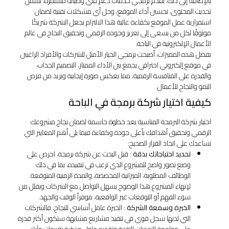
بالإضافة إلى ذلك، تقدم برمجي خدمات دعم فني وصيانة مستمرة، تشمل
تحديث المحتوى، تحسين أداء الموقع، وحل أي مشكلات تقنية لضمان
استمرارية عمل الموقع بكفاءة عالية هذا الالتزام يجعل الشركة شريكًا
موثوقًا لكل من يسعى إلى تعزيز وجوده الرقمي وتحقيق النجاح في عالم
الأعمال الإلكترونية في الباحة.
بفضل هذه المميزات، أصبحت برمجي الخيار الأمثل للشركات والأفراد الراغبين
في موقع إلكتروني احترافي يجمع بين الأداء الممتاز، التصميم الجذاب،
والقدرة على المنافسة الرقمية، مما يعكس صورة إيجابية ويزيد من فرص
النمو والنجاح للأعمال.
كيفية اختيار شركة برمجة في الباحة
اختيار شركة البرمجة المناسبة يعد خطوة حاسمة لضمان نجاح مشروعك
الرقمي وتحقيق أهدافك بأعلى جودة وكفاءة فيما يلي أهم المعايير التي
تساعدك على اتخاذ القرار الصحيح:
تحديد احتياجاتك بدقة
: قبل البحث عن شركة برمجة، احرص على
وضع تصور واضح للمشروع الذي ترغب في تنفيذه، بما في ذلك
الوظائف المطلوبة، الميزانية المخصصة، والمدة الزمنية المتوقعة
لإنهاء المشروع هذا الوضوح يسهل التواصل مع الشركات ويقلل من
سوء الفهم أو التوقعات غير الواقعية، موفراً الوقت والجهد.
الخبرة وسمعة الشركة
: الخبرة عامل أساسي للنجاح، فالشركات
التي لديها سجل قوي في تنفيذ مشاريع مشابهة ستكون أكثر قدرة