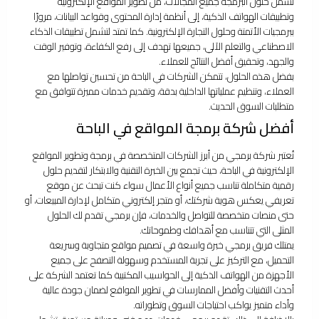
تشمل حلول البرمجة جميع المجالات، من تطوير المواقع الإلكترونية
وتطبيقات الهواتف الذكية، إلى أنظمة إدارة المحتوى وقواعد البيانات، مرورًا
ببرمجيات الأتمتة وحلول التجارة الإلكترونية. كما تمتد لتشمل تطبيقات الذكاء
الاصطناعي والتعلم الآلي، جميعها تهدف إلى رفع الكفاءة، وتوفير الوقت
والجهد، وتحقيق أفضل النتائج للعملاء.
بفضل هذه الحلول، تتمكن الشركات في الباحة من تحسين تواصلها مع
العملاء، وتنظيم عملياتها الداخلية بدقة، وتقديم خدمات مميزة تتوافق مع
متطلبات السوق الحديث.
أفضل شركة برمجة المواقع في الباحة
تُعتبر شركة برمجي من أبرز الشركات المتخصصة في برمجة وتطوير المواقع
الإلكترونية في الباحة، حيث تجمع بين الخبرة التقنية والابتكار لتقديم حلول
رقمية متكاملة تناسب جميع أنواع الأعمال سواء كنت تبحث عن موقع
تعريفي يعكس هوية شركتك، أو متجر إلكتروني متكامل لإدارة المبيعات، أو
حتى منصات متخصصة للتواصل والخدمات، فإن برمجي تقدم لك الحلول
المثلى التي تتناسب مع أهدافك وطموحاتك.
يمتلك فريق برمجي خبرة واسعة في تصميم مواقع متجاوبة وسريعة
التحميل، مع التركيز على تجربة المستخدم وسهولة التصفح على جميع
الأجهزة من الهواتف الذكية إلى الحواسيب المكتبية كما تعتمد الشركة على
أحدث التقنيات وأفضل الممارسات في تطوير المواقع لضمان جودة عالية
وأداء متميز يواكب احتياجات السوق وتطوراته.