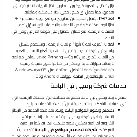
تزال تحظى بشعبية كبيرة بين المطورين نظرًا للميزات الاحترافية التي
تقدمها، مما يجعل أي منتج برمجي أكثر ديناميكية وتفاعلية.
لغة PHP
: يفضل العديد من مطوري مواقع الويب استخدام PHP
نظرًا لتوفر مكتبة كبيرة من الأدوات والإضافات التي تسهّل تطوير
المنتجات البرمجية، مع ضمان الحصول على موقع احترافي ومرن في
الأداء.
لغة C
: تُعرف لغة C بأنها “أم لغات البرمجة”، وتستخدم بشكل
واسع في شركات البرمجيات في الباحة، حيث تُعتبر الأساس للعديد
من اللغات الأخرى مثل C# وC++ وPython وJava التعامل مع لغة
C يتطلب مهارات عالية، ويمكن من خلالها تطوير منتجات برمجية
متوافقة مع أنظمة التشغيل المختلفة، مثل Windows، macOS،
Linux، بالإضافة إلى أنظمة الهواتف Android وiOS.
خدمات شركة برمجي في الباحة
تقدم شركة برمجي في الباحة مجموعة متكاملة من الخدمات البرمجية التي
تلبي احتياجات الشركات والأفراد، وتشمل أبرز هذه الخدمات ما يلي:
تصميم وتطوير المواقع الإلكترونية
: تعد هذه الخدمة من الركائز
الأساسية لدى شركة برمجي، حيث تساعد على إنشاء مواقع
إلكترونية احترافية تعكس هوية علامتك التجارية، كما تبرز خبرة
شركة تصميم مواقع في الباحة
الشركة كـ
تقدم حلولًا
مبتكرة تلبي احتياجات مختلف الأنشطة، وتوفر تجربة مستخدم مميزة