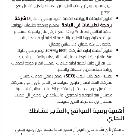
للزوار، مما يسهم في جذب المزيد من العملاء وتعزيز التفاعل مع
الموقع.
شركة
تطوير تطبيقات الهواتف الذكية
: تقوم برمجي، باعتبارها
برمجة تطبيقات في الباحة
، بتصميم وبرمجة تطبيقات الهواتف
الذكية لنظامي Android وiOS، مع التركيز على واجهات استخدام
سهلة وجذابة، وربط التطبيق بالأنظمة الداخلية أو قواعد البيانات
الخاصة بالشركة لضمان أداء سلس وفعال.
تطوير أنظمة إدارة الشركات (ERP وCRM)
: توفر برمجي حلولاً
متكاملة لإدارة الشركات، بما يشمل المبيعات والمخازن والموارد
البشرية، إلى جانب أنظمة إدارة علاقات العملاء لتعزيز جودة الخدمات
وزيادة كفاءة فرق المبيعات والدعم.
SEO
تحسين محركات البحث (
)
: تقدم برمجي خدمات تحسين
محركات البحث لضمان ظهور المواقع في النتائج الأولى على محركات
البحث مثل جوجل، من خلال استخدام الكلمات المفتاحية المناسبة
وتحسين بنية الموقع والمحتوى، ما يساعد في الوصول إلى عملاء
محتملين وزيادة حركة المرور للموقع.
أهمية برمجة المواقع والمتاجر لنشاطك
التجاري
لا يمكن لأي نشاط تجاري اليوم أن يحقق نجاحًا حقيقيًا دون وجود رقمي