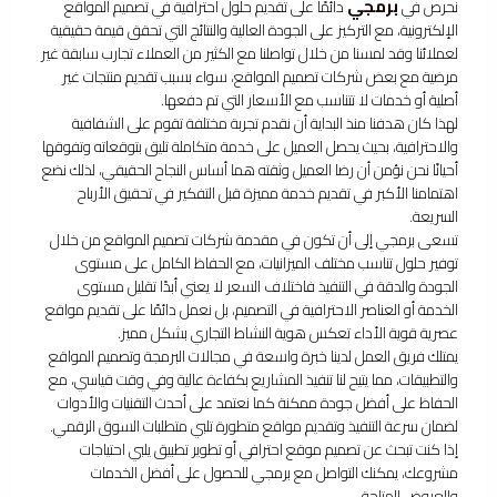
برمجي
نحرص في
دائمًا على تقديم حلول احترافية في تصميم المواقع
الإلكترونية، مع التركيز على الجودة العالية والنتائج التي تحقق قيمة حقيقية
لعملائنا وقد لمسنا من خلال تواصلنا مع الكثير من العملاء تجارب سابقة غير
مرضية مع بعض شركات تصميم المواقع، سواء بسبب تقديم منتجات غير
أصلية أو خدمات لا تتناسب مع الأسعار التي تم دفعها.
لهذا كان هدفنا منذ البداية أن نقدم تجربة مختلفة تقوم على الشفافية
والاحترافية، بحيث يحصل العميل على خدمة متكاملة تليق بتوقعاته وتفوقها
أحيانًا نحن نؤمن أن رضا العميل وثقته هما أساس النجاح الحقيقي، لذلك نضع
اهتمامنا الأكبر في تقديم خدمة مميزة قبل التفكير في تحقيق الأرباح
السريعة.
تسعى برمجي إلى أن تكون في مقدمة شركات تصميم المواقع من خلال
توفير حلول تناسب مختلف الميزانيات، مع الحفاظ الكامل على مستوى
الجودة والدقة في التنفيذ فاختلاف السعر لا يعني أبدًا تقليل مستوى
الخدمة أو العناصر الاحترافية في التصميم، بل نعمل دائمًا على تقديم مواقع
عصرية قوية الأداء تعكس هوية النشاط التجاري بشكل مميز.
يمتلك فريق العمل لدينا خبرة واسعة في مجالات البرمجة وتصميم المواقع
والتطبيقات، مما يتيح لنا تنفيذ المشاريع بكفاءة عالية وفي وقت قياسي، مع
الحفاظ على أفضل جودة ممكنة كما نعتمد على أحدث التقنيات والأدوات
لضمان سرعة التنفيذ وتقديم مواقع متطورة تلبي متطلبات السوق الرقمي.
إذا كنت تبحث عن تصميم موقع احترافي أو تطوير تطبيق يلبي احتياجات
مشروعك، يمكنك التواصل مع برمجي للحصول على أفضل الخدمات
والعروض المتاحة.