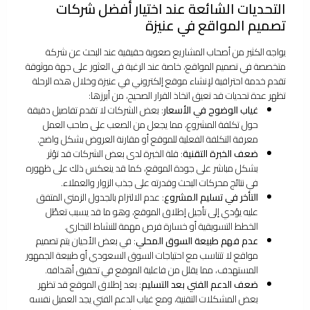
التحديات الشائعة عند اختيار أفضل شركات
تصميم المواقع في عنيزة
يواجه الكثير من أصحاب المشاريع صعوبة حقيقية عند البحث عن شركة
متخصصة في تصميم المواقع، خاصة عند الرغبة في العثور على جهة موثوقة
تقدم خدمة احترافية لإنشاء موقع إلكتروني في عنيزة وخلال هذه الرحلة
تظهر عدة تحديات قد تعيق اتخاذ القرار الصحيح، من أبرزها:
غياب الوضوح في الأسعار
: بعض الشركات لا تقدم تفاصيل دقيقة
حول تكلفة المشروع، مما يجعل من الصعب على صاحب العمل
معرفة التكلفة الفعلية للموقع أو مقارنة العروض بشكل واضح.
ضعف الخبرة التقنية
: قلة الخبرة لدى بعض الشركات قد تؤثر
بشكل مباشر على جودة الموقع، كما قد ينعكس ذلك على ظهوره
في نتائج محركات البحث وقدرته على جذب الزوار والعملاء.
التأخر في تسليم المشروع
: عدم الالتزام بالجدول الزمني المتفق
عليه يؤدي إلى تأجيل إطلاق الموقع، وهو ما قد يسبب تعطّل
الخطط التسويقية أو خسارة فرص مهمة للنشاط التجاري.
عدم فهم طبيعة السوق المحلي
: في بعض الأحيان يتم تصميم
مواقع لا تتناسب مع احتياجات السوق السعودي أو طبيعة الجمهور
المستهدف، مما يقلل من فاعلية الموقع في تحقيق أهدافه.
ضعف الدعم الفني بعد التسليم
: بعد إطلاق الموقع قد تظهر
بعض المشكلات التقنية، ومع غياب الدعم الفني يجد العميل نفسه