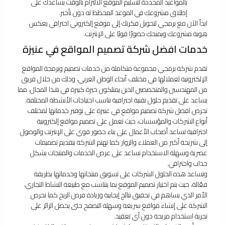
بالمواعيد المحددة لتسليم الموقع الالتزام بالوقت يساعدك على
إطلاق مشروعك في الموعد المخطط له دون تأخير.
ابدأ الآن مع برمجي لتحويل فكرتك إلى موقع إلكتروني احترافي يعكس
هوية مشروعك ويمنحك حضورًا قويًا على الإنترنت.
خدمات افضل شركة تصميم المواقع في عنيزة
تقدم شركة برمجي مجموعة متكاملة من خدمات تصميم وبرمجة المواقع
الإلكترونية لعملائها في مختلف أنحاء الوطن العربي، وذلك من خلال فريق
من المهندسين والمتخصصين الذين يمتلكون خبرة كبيرة في هذا المجال، مما
يساعد على تقديم حلول تقنية احترافية تناسب احتياجات الأنشطة المختلفة.
تحرص افضل شركة تصميم مواقع في عنيزة على توفير خدماتها لمختلف
أنواع الشركات والمؤسسات، حيث تعمل على تصميم مواقع إلكترونية
احترافية تساعد أصحاب الأعمال على بناء حضور قوي على الإنترنت والوصول
إلى شريحة أكبر من العملاء والزوار كما تهتم الشركة بتقديم تصميمات
عصرية وسهلة الاستخدام تساعد على عرض الخدمات والمنتجات بشكل
جذاب واحترافي.
وتساعد هذه الحلول الشركات على تسويق منتجاتها وخدماتها بطريقة
فعّالة، حيث يتم اختيار تصميم الموقع بما يتناسب مع طبيعة النشاط التجاري،
الأمر الذي يساهم في تحقيق نتائج إيجابية وزيادة فرص الربح كما تحرص
الشركة على إنشاء مواقع سريعة وسهلة التصفح حتى يحصل الزائر على
تجربة استخدام مريحة دون أي تعقيد.