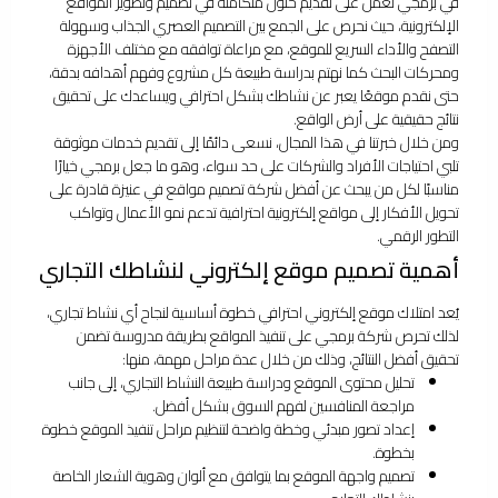
في برمجي نعمل على تقديم حلول متكاملة في تصميم وتطوير المواقع
الإلكترونية، حيث نحرص على الجمع بين التصميم العصري الجذاب وسهولة
التصفح والأداء السريع للموقع، مع مراعاة توافقه مع مختلف الأجهزة
ومحركات البحث كما نهتم بدراسة طبيعة كل مشروع وفهم أهدافه بدقة،
حتى نقدم موقعًا يعبر عن نشاطك بشكل احترافي ويساعدك على تحقيق
نتائج حقيقية على أرض الواقع.
ومن خلال خبرتنا في هذا المجال، نسعى دائمًا إلى تقديم خدمات موثوقة
تلبي احتياجات الأفراد والشركات على حد سواء، وهو ما جعل برمجي خيارًا
مناسبًا لكل من يبحث عن أفضل شركة تصميم مواقع في عنيزة قادرة على
تحويل الأفكار إلى مواقع إلكترونية احترافية تدعم نمو الأعمال وتواكب
التطور الرقمي.
أهمية تصميم موقع إلكتروني لنشاطك التجاري
يُعد امتلاك موقع إلكتروني احترافي خطوة أساسية لنجاح أي نشاط تجاري،
لذلك تحرص شركة برمجي على تنفيذ المواقع بطريقة مدروسة تضمن
تحقيق أفضل النتائج، وذلك من خلال عدة مراحل مهمة، منها:
تحليل محتوى الموقع ودراسة طبيعة النشاط التجاري، إلى جانب
مراجعة المنافسين لفهم السوق بشكل أفضل.
إعداد تصور مبدئي وخطة واضحة لتنظيم مراحل تنفيذ الموقع خطوة
بخطوة.
تصميم واجهة الموقع بما يتوافق مع ألوان وهوية الشعار الخاصة