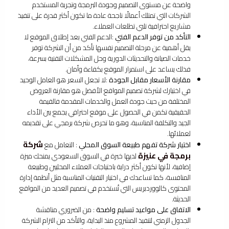
واضحة عن مستوى التصميم وجودة البرمجة وتجربة المستخدم
الشركات التي تمتلك أعمالًا ناجحة عادة ما تكون أكثر قدرة على تنفيذ
مشاريع احترافية تلبي تطلعات العملاء.
التأكد من توفر الدعم الفني
:الدعم الفني بعد إطلاق الموقع لا
يقل أهمية عن مرحلة التصميم نفسها تأكد من أن الشركة توفر
خدمات الصيانة والتحديثات الدورية وحل المشكلات التقنية بسرعة،
فذلك يساعد على استمرار الموقع بكفاءة وأمان.
مقارنة الأسعار مقابل الجودة
:لا تجعل السعر هو العامل الوحيد
في اختيارك لشركة تصميم المواقع الأفضل هو مقارنة العروض
المختلفة من حيث جودة العمل والخدمات المقدمة فالقيمة
الحقيقية تكمن في الحصول على موقع احترافي يجمع بين الأداء
الجيد والتكلفة المناسبة، وهو ما تحرص شركة برمجي على تقديمه
لعملائها.
شركة
اختيار شركة تفهم طبيعة السوق المحلي
: التعامل مع
برمجة في عنيزة
لديها خبرة في السوق السعودي يمنحك ميزة
إضافية، لأنها تكون أكثر دراية باحتياجات العملاء المحليين وطبيعة
المنافسة، كما تساعدك في اختيار التقنيات المناسبة مثل أنظمة إدارة
المحتوى كالووردبريس التي تُستخدم في تصميم العديد من المواقع
الحديثة.
الاتفاق على مواعيد تسليم واضحة
: من الضروري مناقشة
الجدول الزمني لتنفيذ المشروع منذ البداية، والتأكد من التزام الشركة