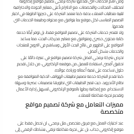
ومن أهم الخدمات التي تقدمها شركة برمجي تصميم مواقع إلكترونية
لمختلف المجالات والتخصصات، مع الالتزام بأعلى معايير الجودة والاحترافية
لتلبية متطلبات العملاء بدقة كما تعتمد الشركة على خبرتها الطويلة في اختيار
التصميم المناسب لكل موقع بما يتوافق مع محتواه وطبيعة الخدمات التي
يقدمها.
ولا تقتصر خدمات الشركة على تصميم المواقع فقط، بل توفر أيضًا خدمة
كتابة محتوى حصري ومتوافق مع معايير محركات البحث، مما يساعد
المواقع على الظهور في نتائج البحث الأولى ويساهم في الترويج للمنتجات
والخدمات بشكل أفضل.
تحرص شركة برمجي افضل شركة تصميم مواقع في عنيزة دائمًا على
تحقيق أقصى استفادة للعميل من موقعه الإلكتروني، من خلال تقديم
حلول تساعده على تنمية أعماله وزيادة عوائده.
كما تقدم الشركة خدمة تصميم تطبيقات الهواتف الذكية المتوافقة مع
نظام الأندرويد، حيث تتميز التطبيقات التي تطورها بتصميمات عصرية وسهلة
الاستخدام، مع إمكانية ربطها بالموقع الإلكتروني لتسهيل إدارة الأعمال
وتقديم تجربة متكاملة للعملاء.
مميزات التعامل مع شركة تصميم مواقع
متخصصة
عند اختيارك العمل مع فريق متخصص مثل برمجي، لن تحصل فقط على
موقع إلكتروني جذاب، بل على تجربة متكاملة ترتقي بنشاطك الرقمي إلى