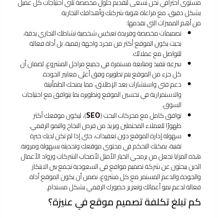
مستوى احترافي نحن نسعى لتقديم حلول مخصصة تلبي احتياجات كل عميل
بشكل دقيق، مع مراعاة هوية شركتك وأهدافك التجارية.
من أهم المميزات التي نقدمها:
تصميمات مخصصة وفريدة تعكس شخصية نشاطك التجاري بدقة،
بحيث يكون الموقع أكثر من مجرد واجهة رقمية، بل أداة فعالة
للتواصل مع عملائك.
سرعة تنفيذ ومتابعة مستمرة في جميع مراحل المشروع، لضمان أن
كل جزء من الموقع يتم تطويره وفق أعلى معايير الجودة.
دعم فني واستشارات بعد الإطلاق، مما يمنحك الطمأنينة
والاستمرارية في تحسين الموقع وتطويره بما يتوافق مع احتياجات
السوق.
SEO
توافق كامل مع محركات البحث (
)، ليكون موقعك أكثر
ظهورًا للعملاء المحتملين ويزيد من فرص النجاح والنمو الرقمي.
سهولة إدارة الموقع دون تعقيدات، حتى إذا لم تكن لديك خبرة
تقنية، يمكنك التحكم في محتوى موقعك وتحديثه بسهولة ومرونة.
هذه المزايا تجعل من برمجي الخيار الأمثل لأصحاب الشركات ورواد الأعمال
الذين يبحثون عن شركة تصميم مواقع في السعودية تجمع بين الابتكار
والجودة والدعم المستمر مع كل مشروع، نضمن أن يكون الموقع أداة
فعالة لدعم نمو أعمالك وتعزيز حضورك الرقمي بشكل مستدام.
كم تبلغ تكلفة تصميم موقع في عنيزة؟