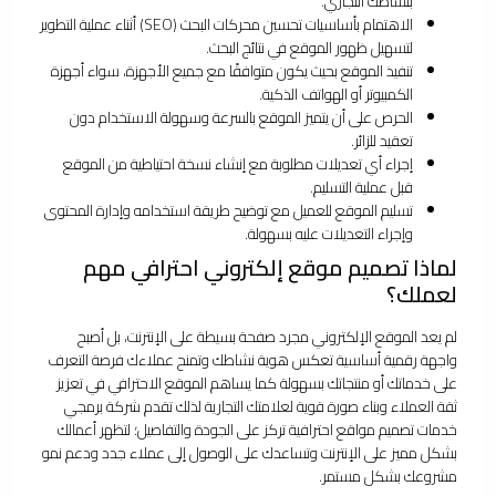
بنشاطك التجاري.
الاهتمام بأساسيات تحسين محركات البحث (SEO) أثناء عملية التطوير
لتسهيل ظهور الموقع في نتائج البحث.
تنفيذ الموقع بحيث يكون متوافقًا مع جميع الأجهزة، سواء أجهزة
الكمبيوتر أو الهواتف الذكية.
الحرص على أن يتميز الموقع بالسرعة وسهولة الاستخدام دون
تعقيد للزائر.
إجراء أي تعديلات مطلوبة مع إنشاء نسخة احتياطية من الموقع
قبل عملية التسليم.
تسليم الموقع للعميل مع توضيح طريقة استخدامه وإدارة المحتوى
وإجراء التعديلات عليه بسهولة.
لماذا تصميم موقع إلكتروني احترافي مهم
لعملك؟
لم يعد الموقع الإلكتروني مجرد صفحة بسيطة على الإنترنت، بل أصبح
واجهة رقمية أساسية تعكس هوية نشاطك وتمنح عملاءك فرصة التعرف
على خدماتك أو منتجاتك بسهولة كما يساهم الموقع الاحترافي في تعزيز
ثقة العملاء وبناء صورة قوية لعلامتك التجارية لذلك تقدم شركة برمجي
خدمات تصميم مواقع احترافية تركز على الجودة والتفاصيل؛ لتظهر أعمالك
بشكل مميز على الإنترنت وتساعدك على الوصول إلى عملاء جدد ودعم نمو
مشروعك بشكل مستمر.