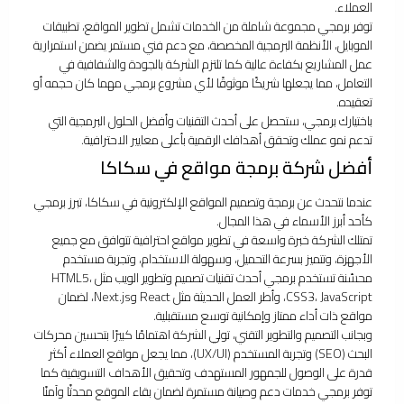
العملاء.
توفر برمجي مجموعة شاملة من الخدمات تشمل تطوير المواقع، تطبيقات
الموبايل، الأنظمة البرمجية المخصصة، مع دعم فني مستمر يضمن استمرارية
عمل المشاريع بكفاءة عالية كما تلتزم الشركة بالجودة والشفافية في
التعامل، مما يجعلها شريكًا موثوقًا لأي مشروع برمجي مهما كان حجمه أو
تعقيده.
باختيارك برمجي، ستحصل على أحدث التقنيات وأفضل الحلول البرمجية التي
تدعم نمو عملك وتحقق أهدافك الرقمية بأعلى معايير الاحترافية.
أفضل شركة برمجة مواقع في سكاكا
عندما نتحدث عن برمجة وتصميم المواقع الإلكترونية في سكاكا، تبرز برمجي
كأحد أبرز الأسماء في هذا المجال.
تمتلك الشركة خبرة واسعة في تطوير مواقع احترافية تتوافق مع جميع
الأجهزة، وتتميز بسرعة التحميل، وسهولة الاستخدام، وتجربة مستخدم
محسّنة تستخدم برمجي أحدث تقنيات تصميم وتطوير الويب مثل HTML5،
CSS3، JavaScript، وأطر العمل الحديثة مثل React وNext.js، لضمان
مواقع ذات أداء ممتاز وإمكانية توسع مستقبلية.
وبجانب التصميم والتطوير التقني، تولي الشركة اهتمامًا كبيرًا بتحسين محركات
البحث (SEO) وتجربة المستخدم (UX/UI)، مما يجعل مواقع العملاء أكثر
قدرة على الوصول للجمهور المستهدف وتحقيق الأهداف التسويقية كما
توفر برمجي خدمات دعم وصيانة مستمرة لضمان بقاء الموقع محدثًا وآمنًا