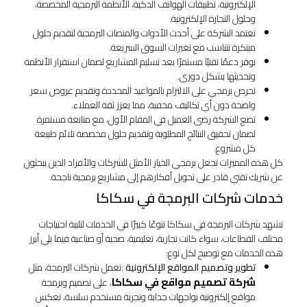
الإلكترونية، تطبيقات الهواتف الذكية، الأنظمة البرمجية المخصصة،
وحلول التجارة الإلكترونية.
تعتمد الشركة على أحدث الأدوات والمنصات البرمجية لتقديم حلول
مبتكرة تتناسب مع تغيرات السوق السريعة.
توفر دعمًا تقنيًا مستمرًا بعد تسليم المشاريع لضمان استقرار الأنظمة
وتحديثها بشكل دوري.
تحرص برمجي على الالتزام بالمواعيد المحددة وتقديم عروض سعر
واضحة دون أي تكاليف مخفية، مما يعزز ثقة العملاء.
تضع الشركة رضى العميل في المقام الأول، مع متابعة مستمرة
لضمان تحقيق النتائج المطلوبة وتقديم حلول مخصصة تلائم طبيعة
كل مشروع.
كل هذه المميزات تجعل برمجي الخيار الأمثل للشركات والأفراد الذين يبحثون
عن شريك تقني قادر على تحويل أفكارهم إلى مشاريع برمجية ناجحة.
خدمات شركات البرمجة في سكاكا
تشهد شركات البرمجة في سكاكا تنوعًا كبيرًا في الخدمات لتلبية احتياجات
مختلف القطاعات، سواء كانت تجارية، تعليمية، صحية أو صناعية فيما يلي أبرز
هذه الخدمات مع توضيح لكل نوع:
تطوير وتصميم المواقع الإلكترونية
:تعمل شركات البرمجة، مثل
شركة تصميم مواقع في سكاكا
، على تصميم وبرمجة
مواقع إلكترونية بواجهات جذابة وتجربة مستخدم سلسة، تعكس