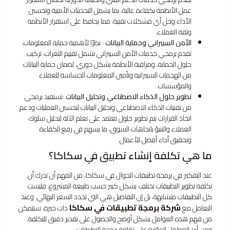
عمل الأنظمة بكفاءة عالية، بما يشمل التحديثات الأمنية وتحسين
الأداء وحل أي مشكلات تقنية، مما يحافظ على استقرار الأنظمة
وثقة العملاء.
الأمن السيبراني وحماية البيانات
: نظرًا لأهمية حماية المعلومات،
تقدم برمجي خدمات الأمن السيبراني تشمل تقييم الثغرات، تركيب
حلول الحماية، ومراقبة الأنظمة بشكل دوري، لضمان حماية البيانات
من الهجمات السيبرانية وتأمين المعلومات الحساسة للعملاء
والمؤسسات.
تطوير حلول الذكاء الاصطناعي وتحليل البيانات
:تستفيد برمجي
من تقنيات الذكاء الاصطناعي وتحليل البيانات لتحسين العمليات ودعم
اتخاذ القرارات يتم تطوير حلول تعتمد على تعلم الآلة لتحليل سلوك
العملاء والتنبؤ باتجاهات السوق، ما يسهم في رفع الكفاءة
وتحقيق أداء أفضل للأعمال.
ما هي تكلفة إنشاء تطبيق في سكاكا؟
عند التفكير في برمجة تطبيقات الجوال في سكاكا، من المهم أن تدرك أن
تكلفة تطوير التطبيقات تختلف بشكل كبير حسب طبيعة المشروع، فليست
كل التطبيقات متشابهة، بل إن التفاصيل هي التي تحدد السعر النهائي. وعند
شركة برمجة تطبيقات في سكاكا
التعامل مع
ذات خبرة، ستتمكن
من فهم هذه العوامل بشكل أوضح والحصول على تقدير دقيق للتكلفة.
ومن أبرز العوامل المؤثرة على تكلفة برمجة التطبيقات: