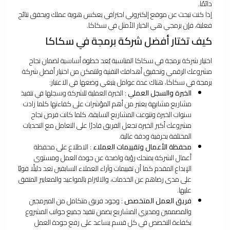
دائمًا.
إذا كنت تبحث عن موقع إلكتروني احترافي يعكس هوية عملك ويحقق نتائج
فعلية، فإن برمجي هي الخيار الأمثل في سكاكا.
كيف تختار أفضل شركة برمجة في سكاكا
اختيار شركة برمجة في سكاكا المناسبة يُعد خطوة أساسية لضمان نجاح
مشروعك الرقمي وتحقيق أهدافك التقنية ولتتمكن من اختيار أفضل شركة
برمجة في سكاكا، هناك عدة عوامل ينبغي وضعها في الاعتبار:
الخبرة والسجل العملي
: الخبرة العملية للشركة وسجلها في تنفيذ
مشاريع مشابهة يعتبر من أهم المؤشرات على كفاءتها كلما زادت
سنوات الخبرة وتنوعت المشاريع السابقة، كلما كانت فرص نجاح
مشروعك أكبر الخبرة تجعل الفريق قادرًا على التعامل مع التحديات
المختلفة بحرفية ودقة عالية.
محفظة الأعمال وتقييمات العملاء
: الاطلاع على محفظة
أعمال الشركة يمنحك رؤية واضحة عن جودة العمل ومستوى
الإبداع المقدم كما أن تقييمات وآراء العملاء السابقين تعد دليلًا قويًا
على مدى رضاهم عن الخدمات، والالتزام بالمواعيد والمعايير المتفق
عليها.
فريق العمل المتخصص
: وجود فريق متكامل من المبرمجين
والمصممين ومديري المشاريع يضمن تنفيذ جميع جوانب المشروع
بكفاءة التخصص في كل قسم يساعد على رفع جودة العمل