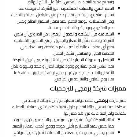
وتسريع عملية التنفيذ، ما ينعكس إيجابيًا على النتائج النهائية.
الدعم الفني والصيانة المستمرة
: دور الشركة لا يتوقف عند
تسليم المشروع، بل يشمل تقديم دعم فني متواصل للصيانة والتحديث
وحل المشكلات اليومية الدعم الجيد يضمن استقرار النظام ويطيل
عمر المشروع، ويوفر تجربة استخدام سلسة.
الشفافية في التكلفة والجدول الزمني
: من الضروري أن تكون
الشركة واضحة بشأن الأسعار والجدول الزمني للمشروع الشفافية
تمنع أي مفاجآت مالية أو تأخيرات غير متوقعة، وتساعدك على
التخطيط المالي والتنظيمي بشكل أفضل.
التواصل وسهولة الحوار
: التواصل الفعّال بينك وبين فريق الشركة
يعد أساس نجاح المشروع وجود قنوات اتصال واضحة وسهولة تبادل
الأفكار والملاحظات يضمن فهم جميع توقعاتك وتلبيتها بدقة، كما
يعزز روح التعاون والشراكة بين الطرفين.
مميزات شركة برمجي للبرمجيات
برمجي
تتميز شركة
بعدة جوانب تجعلها من أبرز شركات البرمجة في
سكاكا، حيث تسعى دائمًا لتقديم حلول تقنية متكاملة تلبي احتياجات العملاء
بكفاءة واحترافية عالية من أهم مميزاتها:
تمتلك الشركة فريقًا متميزًا من المبرمجين والمصممين ذوي الخبرة،
مما يضمن تنفيذ المشاريع بأعلى جودة ووفق أحدث المعايير التقنية.
تقدم برمجي مجموعة واسعة من الخدمات تشمل تطوير المواقع