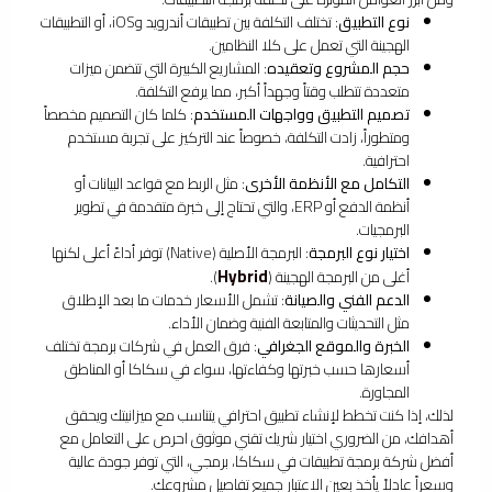
نوع التطبيق
: تختلف التكلفة بين تطبيقات أندرويد وiOS، أو التطبيقات
الهجينة التي تعمل على كلا النظامين.
حجم المشروع وتعقيده
: المشاريع الكبيرة التي تتضمن ميزات
متعددة تتطلب وقتاً وجهداً أكبر، مما يرفع التكلفة.
تصميم التطبيق وواجهات المستخدم
: كلما كان التصميم مخصصاً
ومتطوراً، زادت التكلفة، خصوصاً عند التركيز على تجربة مستخدم
احترافية.
التكامل مع الأنظمة الأخرى
: مثل الربط مع قواعد البيانات أو
أنظمة الدفع أو ERP، والتي تحتاج إلى خبرة متقدمة في تطوير
البرمجيات.
اختيار نوع البرمجة
: البرمجة الأصلية (Native) توفر أداءً أعلى لكنها
Hybrid
أغلى من البرمجة الهجينة (
).
الدعم الفني والصيانة
: تشمل الأسعار خدمات ما بعد الإطلاق
مثل التحديثات والمتابعة الفنية وضمان الأداء.
الخبرة والموقع الجغرافي
: فرق العمل في شركات برمجة تختلف
أسعارها حسب خبرتها وكفاءتها، سواء في سكاكا أو المناطق
المجاورة.
لذلك، إذا كنت تخطط لإنشاء تطبيق احترافي يتناسب مع ميزانيتك ويحقق
أهدافك، من الضروري اختيار شريك تقني موثوق احرص على التعامل مع
أفضل شركة برمجة تطبيقات في سكاكا، برمجي، التي توفر جودة عالية
وسعراً عادلاً يأخذ بعين الاعتبار جميع تفاصيل مشروعك.