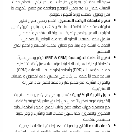
هوية العلامة التجارية وتلبي احتياجات الزوار، حيث يتم استخدام أحدث
التقنيات لضمان سرعة تحميل الموقع وتوافقه مع جميع الأجهزة، ما
يعزز وصول العملاء ويزيد ثقتهم بالموقع.
تطوير تطبيقات الهاتف المحمول
: تقدم برمجي حلول تطوير
تطبيقات مخصصة لأنظمة Android و iOS، حيث يقوم الفريق بتحليل
احتياجات العميل وتصميم تطبيقات سهلة الاستخدام وبأداء عالي
تشمل هذه التطبيقات التجارة الإلكترونية، التواصل الاجتماعي،
الخدمات البنكية، وغيرها، مع ضمان التحديث المستمر والدعم الفني
المستمر.
تطوير الأنظمة المؤسسية (ERP & CRM)
:توفر برمجي حلولًا
متكاملة لإدارة العمليات الداخلية للمؤسسات، مثل أنظمة تخطيط
موارد المؤسسات (ERP) وأنظمة إدارة علاقات العملاء (CRM)
تساعد هذه الأنظمة الشركات على تحسين إدارة المخزون والمبيعات
والموارد البشرية، مع تقديم تقارير دقيقة لدعم اتخاذ القرارات
الاستراتيجية.
حلول التجارة الإلكترونية
: تعمل برمجي على تطوير منصات تجارة
إلكترونية قوية تمكن الأعمال من إطلاق متاجر إلكترونية بكفاءة،
مع تصميم واجهات جذابة، دمج بوابات الدفع، وتطوير أنظمة لإدارة
المحتوى والمخزون، مما يسهل عمليات البيع والشراء ويوفر تجربة
مستخدم متكاملة.
خدمات الدعم الفني والصيانة
: بعد إطلاق المنتجات البرمجية،
تقدم برمجي خدمات الدعم الفني والصيانة الدورية لضمان استمرار