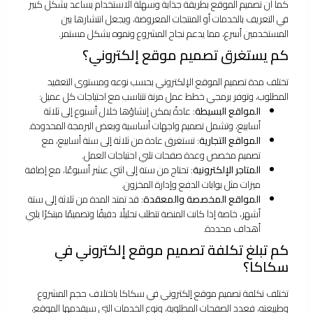
كما أن تصميم الموقع بطريقة جذابة وسهلة الاستخدام يساعد بشكل كبير
في التعريف بالخدمات أو المنتجات المعروضة، ويجعل انتشارها بين
المستخدمين أسرع، مما يدعم نجاح المشروع ونموه بشكل مستمر.
كم يستغرق تصميم موقع إلكتروني؟
تختلف مدة تصميم الموقع الإلكتروني بحسب نوعه ومستوى التعقيد
المطلوب، وتوفر برمجي خطط عمل مرنة تتناسب مع احتياجات كل عميل:
المواقع البسيطة
: عادةً يمكن إنشاؤها خلال أسبوع إلى ثلاثة
أسابيع، وتشمل تصميم واجهات أساسية وبعض البرمجة المحدودة.
المواقع التجارية
: تستغرق عادة من ثلاثة إلى ستة أسابيع، مع
تصميم مخصص وعدة صفحات تلبي احتياجات العمل.
المتاجر الإلكترونية
: تحتاج من ستة إلى اثني عشر أسبوعًا، مع إضافة
ميزات مثل بوابات الدفع وإدارة المخزون.
المواقع المخصصة والمعقدة
: قد تمتد المدة من ثلاثة إلى ستة
أشهر، خاصة إذا كانت المنصة تتطلب تحليلًا دقيقًا وتصميمًا مبتكرًا يلبي
أهداف محددة.
كم تبلغ تكلفة تصميم موقع إلكتروني في
سكاكا؟
تختلف تكلفة تصميم موقع إلكتروني في سكاكا باختلاف حجم المشروع
وطبيعته، فعدد الصفحات المطلوبة، ونوع الخدمات التي سيقدمها الموقع،