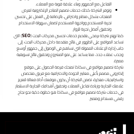
التفاعل مع الجمهور وبناء علاقة قوية مع العملاء.
وتوفر الشركة كذلك خدمات تصميم المتاجر الإلكترونية لعرض
المنتجات بشكل منظم واحترافي، بالإضافة إلى العمل على تحسين
تجربة المستخدم وواجهة المستخدم لضمان سهولة الاستخدام
وتحقيق أفضل تجربة للزوار.
SEO
كما تهتم شركة برمجي بتقديم خدمات تحسين محركات البحث (
) التي
تساعد المواقع على الظهور في نتائج متقدمة داخل محركات البحث، إلى
جانب إدارة الإعلانات الممولة التي تساهم في الوصول إلى جمهور أوسع
وجذب عملاء جدد، مما يساعد على نمو المشروع وتحقيق نتائج تسويقية
مميزة.
شركة تصميم مواقع في سكاكا تمنحك فرصة الحصول على موقع
إلكتروني مصمم بأعلى معايير الجودة والاحترافية مع فريق متخصص
واستراتيجيات مبتكرة، تضمن الشركة أن يكون موقعك أداة فعالة لتعزيز
علامتك التجارية وزيادة تفاعل العملاء وتحقيق أهدافك التجارية الاستثمار
في خدمات شركة تصميم مواقع في سكاكا هو خطوة ذكية نحو نجاح
رقمي مستدام ومتميز.