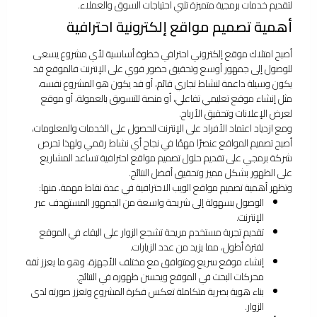
لتقديم خدمات برمجية متميزة تلبي احتياجات السوق والعملاء.
أهمية تصميم مواقع إلكترونية احترافية
أصبح امتلاك موقع إلكتروني احترافي خطوة أساسية لأي مشروع يسعى
للوصول إلى جمهور أوسع وتحقيق حضور قوي على الإنترنت فالموقع قد
يكون وسيلة داعمة لنشاط تجاري قائم، أو قد يكون هو المشروع نفسه،
مثل إنشاء موقع تعليمي تفاعلي، أو منصة للتسويق بالعمولة، أو موقع
لعرض الإعلانات وتحقيق الأرباح.
ومع ازدياد اعتماد الأفراد على الإنترنت للحصول على الخدمات والمعلومات،
أصبح تصميم المواقع عنصرًا مهمًا في نجاح أي نشاط رقمي ولهذا تحرص
شركة برمجي على تقديم حلول تصميم مواقع احترافية تساعد المشاريع
على الظهور بشكل مميز وتحقيق أفضل النتائج.
وتظهر أهمية تصميم مواقع الويب الاحترافية في عدة نقاط مهمة، منها:
الوصول بسهولة إلى شريحة واسعة من الجمهور المستهدف عبر
الإنترنت.
تقديم تجربة مستخدم مريحة تشجع الزوار على البقاء في الموقع
لفترة أطول، مما يزيد من عدد الزيارات.
إنشاء موقع سريع ومتوافق مع مختلف الأجهزة، وهو ما يعزز ثقة
محركات البحث في الموقع ويحسن ظهوره في النتائج.
بناء هوية بصرية متكاملة تعكس فكرة المشروع وتعزز صورته لدى
الزوار.