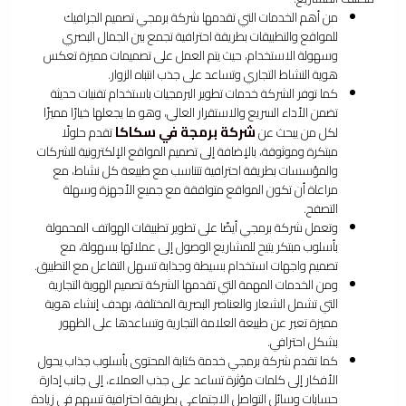
من أهم الخدمات التي تقدمها شركة برمجي تصميم الجرافيك
للمواقع والتطبيقات بطريقة احترافية تجمع بين الجمال البصري
وسهولة الاستخدام، حيث يتم العمل على تصميمات مميزة تعكس
هوية النشاط التجاري وتساعد على جذب انتباه الزوار.
كما توفر الشركة خدمات تطوير البرمجيات باستخدام تقنيات حديثة
تضمن الأداء السريع والاستقرار العالي، وهو ما يجعلها خيارًا مميزًا
شركة برمجة في سكاكا
لكل من يبحث عن
تقدم حلولًا
مبتكرة وموثوقة، بالإضافة إلى تصميم المواقع الإلكترونية للشركات
والمؤسسات بطريقة احترافية تتناسب مع طبيعة كل نشاط، مع
مراعاة أن تكون المواقع متوافقة مع جميع الأجهزة وسهلة
التصفح.
وتعمل شركة برمجي أيضًا على تطوير تطبيقات الهواتف المحمولة
بأسلوب مبتكر يتيح للمشاريع الوصول إلى عملائها بسهولة، مع
تصميم واجهات استخدام بسيطة وجذابة تسهل التفاعل مع التطبيق.
ومن الخدمات المهمة التي تقدمها الشركة تصميم الهوية التجارية
التي تشمل الشعار والعناصر البصرية المختلفة، بهدف إنشاء هوية
مميزة تعبر عن طبيعة العلامة التجارية وتساعدها على الظهور
بشكل احترافي.
كما تقدم شركة برمجي خدمة كتابة المحتوى بأسلوب جذاب يحول
الأفكار إلى كلمات مؤثرة تساعد على جذب العملاء، إلى جانب إدارة
حسابات وسائل التواصل الاجتماعي بطريقة احترافية تسهم في زيادة