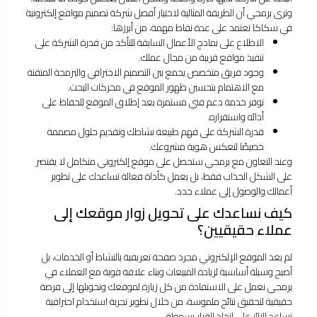
وترى برمجي أن الطريقة المثالية لاختيار أفضل شركة تصميم مواقع إلكترونية
في سكاكا تعتمد على عدة نقاط مهمة، من أبرزها:
الاطلاع على نماذج الأعمال السابقة للتأكد من قدرة الشركة على
تنفيذ مواقع قريبة من مجال عملك.
وجود فريق متخصص يجمع بين التصميم الاحترافي والبرمجة المتقنة
مع الاهتمام بتحسين ظهور الموقع في محركات البحث.
توفر خدمة دعم فني مستمرة بعد إطلاق الموقع للحفاظ على
أدائه واستقراره.
قدرة الشركة على فهم طبيعة نشاطك وتقديم حلول مصممة
خصيصًا لتعكس هوية مشروعك.
وعند التعاون مع برمجي ستحصل على موقع إلكتروني متكامل لا يقتصر
على الشكل الجذاب فقط، بل يعمل كأداة فعالة تساعدك على تطوير
أعمالك والوصول إلى عملاء جدد.
كيف نساعدك على تحويل زوار موقعك إلى
عملاء حقيقيين؟
لم يعد الموقع الإلكتروني مجرد صفحة تعريفية بالنشاط أو الخدمات، بل
أصبح وسيلة أساسية لزيادة المبيعات وبناء علاقة قوية مع العملاء في
برمجي نعمل على الاستفادة من كل زيارة لموقعك وتحويلها إلى فرصة
حقيقية لتحقيق نتائج ملموسة، من خلال تطوير تجربة استخدام احترافية
تساعد الزائر على اتخاذ القرار بسهولة.