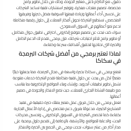
دقيق، مع الالتزام بأعلى معايير الجودة، وذلك من خلال تطوير برامج
مخصصة، تصميم منتجات مبتكرة، وتوفير استشارات تقنية تساعد الشركات
على تحسين أداء أعمالها وزيادة قيمتها السوقية بفضل خبرتها وفريقها
المتخصص، تستطيع الشركة تحويل أفكار العملاء إلى حلول رقمية متكاملة
تدعم نمو أعمالهم في السوق السعودي.
سواء كنت تبحث عن تصميم موقع إلكتروني احترافي، تطبيق جوال متكامل،
أو تطوير برامج تلائم احتياجات شركتك، فإن برمجي تقدم لك الدعم الكامل
والخبرة التي تحتاجها لتحقيق أهدافك بسرعة وكفاءة.
لماذا تعتبر برمجي من أفضل شركات البرمجة
في سكاكا
تتمتع برمجي في سكاكا بخبرة واسعة في مجال البرمجة، مما يجعلها خيارًا
متميزًا لكل من يبحث عن حلول تقنية متكاملة تقدم الشركة خدمات متنوعة
تشمل تطوير تطبيقات أندرويد، وإنشاء وبناء المواقع الإلكترونية بما يتناسب
مع طبيعة النشاط التجاري للعملاء، حيث تضع الابتكار والجودة في صميم
أعمالها.
تعمل برمجي من خلال فريق عمل متميز يمتلك خبرة حقيقية في تنفيذ
المشاريع الكبيرة، مدعومًا بفريق دعم متخصص في إدارة الأعمال التجارية
بكفاءة كما تتخصص الشركة في التسويق الإلكتروني، وتحسين محركات
البحث، والدعاية للمواقع، والأرشفة، بالإضافة إلى تقديم حلول برمجية على
مدار أكثر من عشر سنوات، نجحت برمجي في الجمع بين الخبرة والابتكار