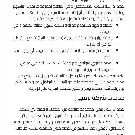
نقوم بدراسة سلوك المستخدمين داخل الموقع لمعرفة ما يجذب انتباههم
وما قد يعيقهم عن التفاعل أو إتمام عملية الشراء ومن خلال هذا التحليل
نعمل على تطوير تجربة متكاملة تشمل عدة عناصر مهمة، منها:
تصميم واجهة مستخدم جذابة وبسيطة تسهّل عملية التصفح داخل
الموقع.
إضافة أزرار واضحة لاتخاذ الإجراء (Call to Action) تشجع الزائر على
التواصل أو الشراء.
تحسين سرعة تحميل الصفحات حتى لا يفقد الموقع أي زائر بسبب
البطء.
تقديم محتوى متوافق مع محركات البحث يساعد على وصول
الموقع للجمهور المستهدف.
عندما تعمل هذه العناصر معًا بشكل متناسق، تتحول زيارة الموقع من
مجرد تصفح عابر إلى خطوة فعلية نحو الشراء أو التواصل، وهو ما يساهم
في زيادة ثقة العملاء وتعزيز حضور علامتك التجارية على الإنترنت.
خدمات شركة برمجي
تقدم شركة برمجي مجموعة متنوعة من الخدمات الرقمية التي تساعد
الشركات والأفراد على تطوير أعمالهم وتحقيق حضور قوي على الإنترنت
تعتمد الشركة على فريق متخصص يمتلك خبرة في مجالات التصميم والبرمجة
والتسويق الرقمي، مما يساهم في تقديم حلول متكاملة تناسب احتياجات
مختلف المشاريع.