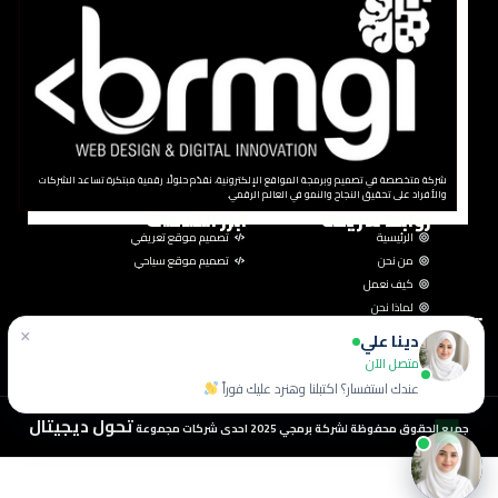
شركة متخصصة في تصميم وبرمجة المواقع الإلكترونية، نقدّم حلولًا رقمية مبتكرة تساعد الشركات
والأفراد على تحقيق النجاح والنمو في العالم الرقمي.
روابط سريعة
ابرز الخدمات
الرئيسية
تصميم موقع تعريفي
من نحن
تصميم موقع سياحي
كيف نعمل
لماذا نحن
تواصل معنا
×
دينا علي
1 مصطفى النحاس تقاطع عباس العقاد مدينة نصر اقاهرة
متصل الآن
201091103959
عندك استفسار؟ اكتبلنا وهنرد عليك فوراً
info@brmgi.com
تحول ديجيتال
جميع الحقوق محفوظة لشركة برمجي 2025 احدى شركات مجموعة