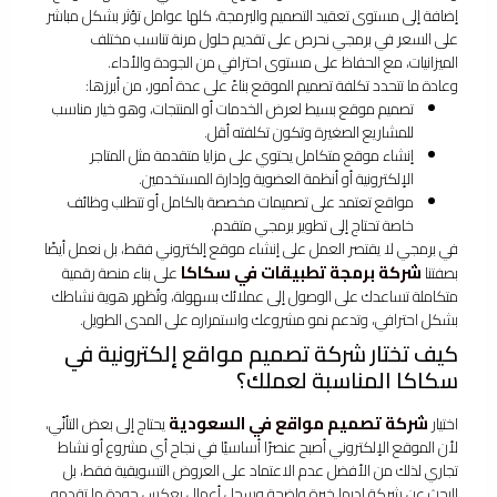
إضافة إلى مستوى تعقيد التصميم والبرمجة، كلها عوامل تؤثر بشكل مباشر
على السعر في برمجي نحرص على تقديم حلول مرنة تناسب مختلف
الميزانيات، مع الحفاظ على مستوى احترافي من الجودة والأداء.
وعادة ما تتحدد تكلفة تصميم الموقع بناءً على عدة أمور، من أبرزها:
تصميم موقع بسيط لعرض الخدمات أو المنتجات، وهو خيار مناسب
للمشاريع الصغيرة وتكون تكلفته أقل.
إنشاء موقع متكامل يحتوي على مزايا متقدمة مثل المتاجر
الإلكترونية أو أنظمة العضوية وإدارة المستخدمين.
مواقع تعتمد على تصميمات مخصصة بالكامل أو تتطلب وظائف
خاصة تحتاج إلى تطوير برمجي متقدم.
في برمجي لا يقتصر العمل على إنشاء موقع إلكتروني فقط، بل نعمل أيضًا
شركة برمجة تطبيقات في سكاكا
بصفتنا
على بناء منصة رقمية
متكاملة تساعدك على الوصول إلى عملائك بسهولة، وتُظهر هوية نشاطك
بشكل احترافي، وتدعم نمو مشروعك واستمراره على المدى الطويل.
كيف تختار شركة تصميم مواقع إلكترونية في
سكاكا المناسبة لعملك؟
شركة تصميم مواقع في السعودية
اختيار
يحتاج إلى بعض التأنّي،
لأن الموقع الإلكتروني أصبح عنصرًا أساسيًا في نجاح أي مشروع أو نشاط
تجاري لذلك من الأفضل عدم الاعتماد على العروض التسويقية فقط، بل
البحث عن شركة لديها خبرة واضحة وسجل أعمال يعكس جودة ما تقدمه.